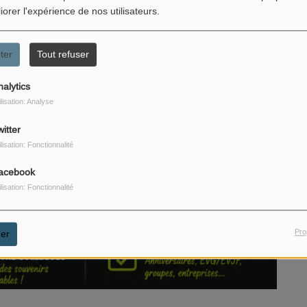
iorer l'expérience de nos utilisateurs.
ter
Tout refuser
nalytics
ilisation: Analyse
itter
ilisation: Fonctionnalité
acebook
ilisation: Fonctionnalité
Pro
er