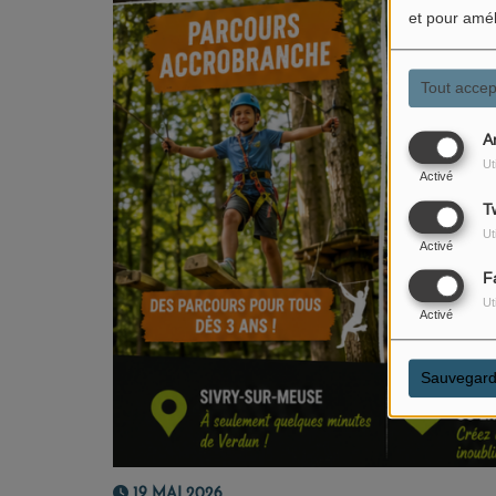
et pour amél
Tout accep
A
Ut
Activé
Tw
Ut
Activé
F
Ut
Activé
Sauvegard
19 MAI 2026