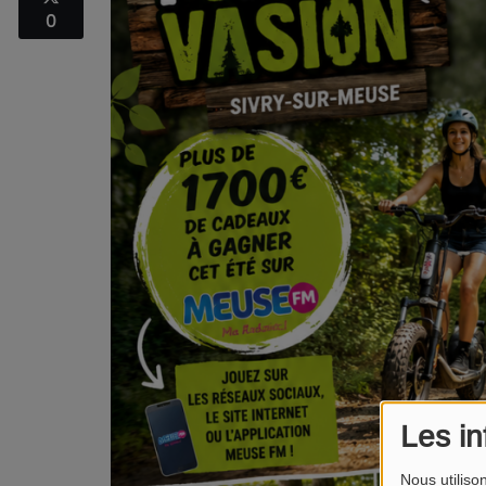
0
Les in
Nous utiliso