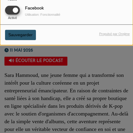
Facebook
Utilisation: Fonctionnalité
Activé
Propulsé par Orejime
Sauvegarder
11 MAI 2026
ÉCOUTER LE PODCAST
Sara Hammoud, une jeune femme qui a transformé son
intérêt pour la culture coréenne en un projet
entrepreneurial émancipateur. En raison de contraintes de
santé liées à son handicap, elle a créé sa propre boutique
en ligne spécialisée dans les produits dérivés de K-pop
avec le soutien d'organismes d'accompagnement. Au-delà
de la simple vente d'albums, cette aventure représente
pour elle un véritable vecteur de confiance en soi et une