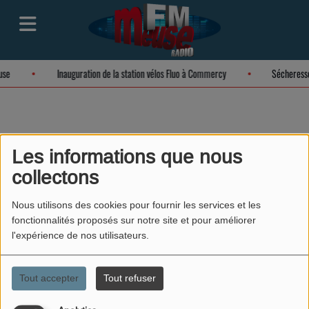
euse
Inauguration de la station vélos Fluo à Commercy
Sécheress
OCEANE
Les informations que nous
collectons
Nous utilisons des cookies pour fournir les services et les
LACHE TA DEDICACE DU LUNDI
fonctionnalités proposés sur notre site et pour améliorer
l'expérience de nos utilisateurs.
AU VENDREDI
Tout accepter
Tout refuser