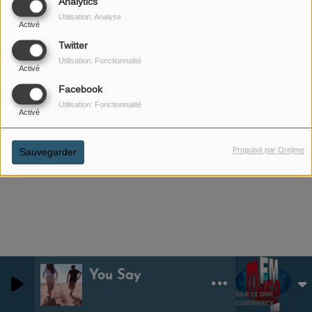
Analytics
Utilisation: Analyse
Activé
Twitter
Utilisation: Fonctionnalité
Activé
Facebook
Utilisation: Fonctionnalité
Activé
Propulsé par Orejime
Sauvegarder
Know What You Say
Hedena