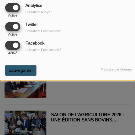
À SAINT-DIZIER
Analytics
Utilisation: Analyse
Activé
Twitter
Utilisation: Fonctionnalité
DRAMATIQUE ACCIDENT ENTRE
Activé
ROBERT ESPAGNE ET
Facebook
BAUDONVILLIERS
Utilisation: Fonctionnalité
Activé
Propulsé par Orejime
Sauvegarder
L'ASSOCIATION
DÉPARTEMENTALE DES MAIRES
DE LA MEUSE ET LA POLICE
RENOUVELLENT LEUR
PARTENARIAT.
SALON DE L’AGRICULTURE 2026 :
UNE ÉDITION SANS BOVINS,
TOURNÉE VERS LE REBOND ET
L’AVENIR