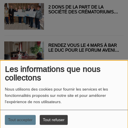
2 DONS DE LA PART DE LA
SOCIÉTÉ DES CRÉMATORIUMS
POUR L'HÔPITAL DE BAR LE DUC
ET L'ASSOCIATION "AU PETIT
CHEZ NOUS"
RENDEZ VOUS LE 4 MARS À BAR
LE DUC POUR LE FORUM AVENIR
ETUDIANT
Les informations que nous
collectons
COMMERCY INAUGURE SA
NOUVELLE AIRE DE CAMPING-
Nous utilisons des cookies pour fournir les services et les
CARS
fonctionnalités proposés sur notre site et pour améliorer
l'expérience de nos utilisateurs.
Tout accepter
Tout refuser
MUSICAL’ÉTÉ : TROIS SOIRÉES
GRATUITES POUR LANCER L’ÉTÉ