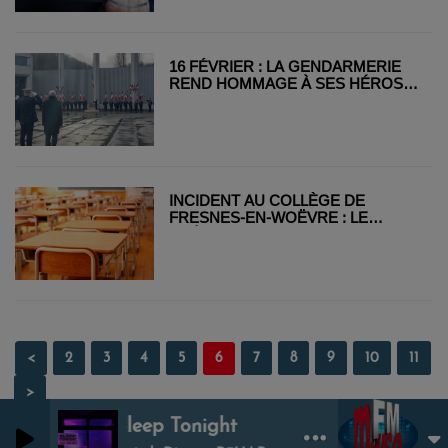
16 FÉVRIER : LA GENDARMERIE
REND HOMMAGE À SES HÉROS
DU QUOTIDIEN
INCIDENT AU COLLÈGE DE
FRESNES-EN-WOËVRE : LE
PRÉFET CONDAMNE DES « ACTES
INACCEPTABLES »
<
2
3
4
5
6
7
8
9
10
11
>
Sleep Tonight