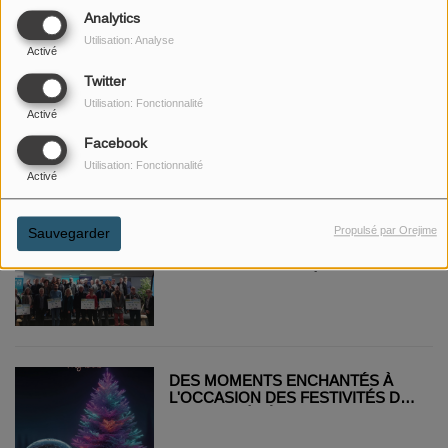
RENFORCE SES CONTRÔLES
Analytics
POUR PROTÉGER SON CHEPTEL
Utilisation: Analyse
BOVIN
Activé
Twitter
Utilisation: Fonctionnalité
MEUSE FM VOUS SOUHAITE DE
Activé
JOYEUSES FÊTES
Facebook
Utilisation: Fonctionnalité
Activé
Propulsé par Orejime
Sauvegarder
COMMUNE NATURE: LE PRIX
COUP DE CŒUR POUR L'AAPPMA
ETOILE DE MONTMÉDY
DES MOMENTS ENCHANTÉS À
L'OCCASION DES FESTIVITÉS DE
FIN D'ANNÉE À BAR LE DUC