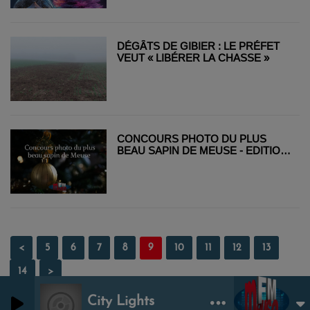
DÉGÂTS DE GIBIER : LE PRÉFET
VEUT « LIBÉRER LA CHASSE »
CONCOURS PHOTO DU PLUS
BEAU SAPIN DE MEUSE - EDITION
2025
<
5
6
7
8
9
10
11
12
13
14
>
City Lights