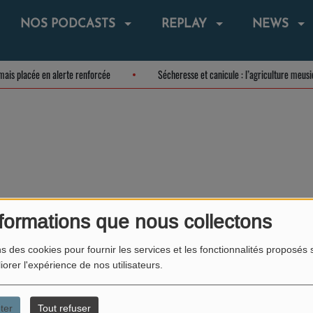
NOS PODCASTS
REPLAY
NEWS
sormais placée en alerte renforcée
Sécheresse et canicule : l’agriculture me
formations que nous collectons
X
ns des cookies pour fournir les services et les fonctionnalités proposés s
REMIX VOS TUBES DU MOMENT UNE EXCLU MEUSE
iorer l'expérience de nos utilisateurs.
ter
Tout refuser