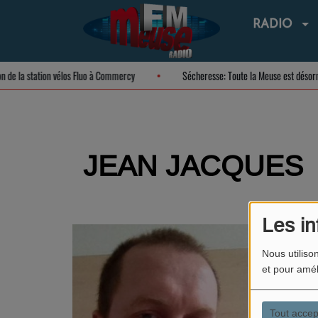
RADIO
ation de la station vélos Fluo à Commercy
Sécheresse: Toute la Meuse est dé
JEAN JACQUES
Les in
KILLS MI
Nous utiliso
JJ VOUS 
et pour amél
FM
Tout accep