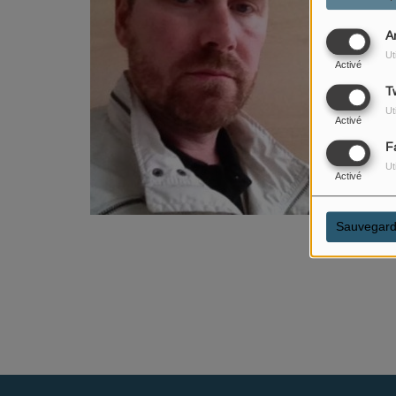
tout les v
A
Ut
Activé
Tw
Ut
Activé
F
Ut
Activé
Sauvegard