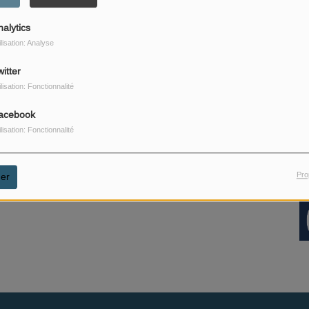
endredi et samdi à partir de 23h00
nalytics
ilisation: Analyse
itter
ilisation: Fonctionnalité
acebook
ilisation: Fonctionnalité
Pro
er