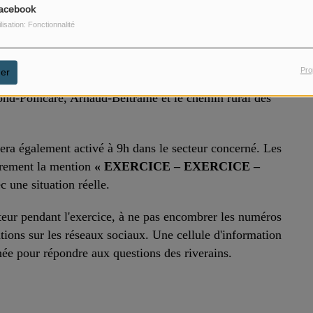
acebook
 dispositifs de gestion de crise et la coordination des
ilisation: Fonctionnalité
ositif ORSEC. Un poste de commandement opérationnel
Pro
er
ment seront interdits rue du Château de 8h à 17h. Une
ond-Poincaré, Arnaud-Beltrame et le chemin rural des
era également activé à 9h dans le secteur concerné. Les
airement la mention
« EXERCICE – EXERCICE –
c une situation réelle.
ecteur pendant l'exercice, à ne pas encombrer les numéros
tions sur les réseaux sociaux. Une cellule d'information
rnée pour répondre aux questions des riverains.