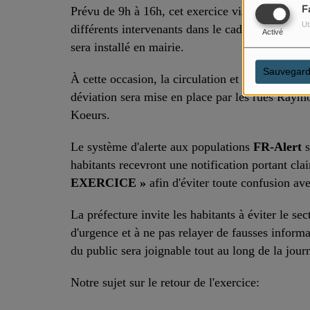
F
Prévu de 9h à 16h, cet exercice vise à tester les
Ut
différents intervenants dans le cadre du disp
Activé
sera installé en mairie.
Sauvegard
À cette occasion, la circulation et le stationne
déviation sera mise en place par les rues Raym
Koeurs.
Le système d'alerte aux populations
FR-Alert
s
habitants recevront une notification portant cl
EXERCICE »
afin d'éviter toute confusion ave
La préfecture invite les habitants à éviter le s
d'urgence et à ne pas relayer de fausses informa
du public sera joignable tout au long de la jou
Notre sujet sur le retour de l'exercice: