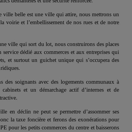
afics démantelés et une sécurité renforcée.
ville belle est une ville qui attire, nous mettrons un
 la voirie et l’embellissement de nos rues et de notre
une ville qui sort du lot, nous construirons des places
un service dédié aux commerces et aux entreprises qui
ets, et surtout un guichet unique qui s’occupera des
uridiques.
ons des soignants avec des logements communaux à
e cabinets et un démarchage actif d’internes et de
ractive.
ville en déclin ne peut se permettre d’assommer ses
donc la taxe foncière et ferons des exonérations pour
TLPE pour les petits commerces du centre et baisserons