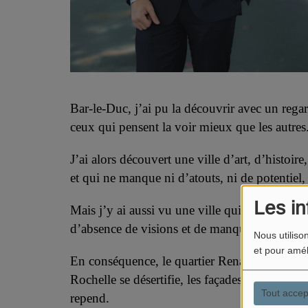
Bar-le-Duc, j’ai pu la découvrir avec un rega
ceux qui pensent la voir mieux que les autres
J’ai alors découvert une ville d’art, d’histoir
et qui ne manque ni d’atouts, ni de potentiel, 
Les in
Mais j’y ai aussi vu une ville qui qui souffre 
d’absence de visions et de manque d’ambition 
Nous utiliso
et pour amél
En conséquence, le quartier Renaissance s’effo
Rochelle se désertifie, les façades vieillissent
Tout accep
repend.