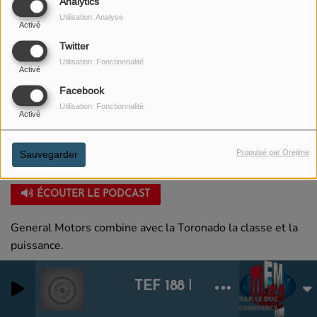
Analytics
Utilisation: Analyse
Activé
Twitter
Utilisation: Fonctionnalité
Activé
Facebook
Utilisation: Fonctionnalité
Activé
Propulsé par Orejime
Sauvegarder
05 JUIN 2021
ÉCOUTER LE PODCAST
General Motors combine avec la Toronado la classe et la
puissance.
TEF 188 ECOLO PAS SUR 0
0
0