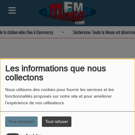
 de la station vélos Fluo à Commercy
Sécheresse: Toute la Meuse est désorma
OLDSMOBILE
Les informations que nous
collectons
Toronado (1966)
Nous utilisons des cookies pour fournir les services et les
fonctionnalités proposés sur notre site et pour améliorer
l'expérience de nos utilisateurs.
Tout accepter
Tout refuser