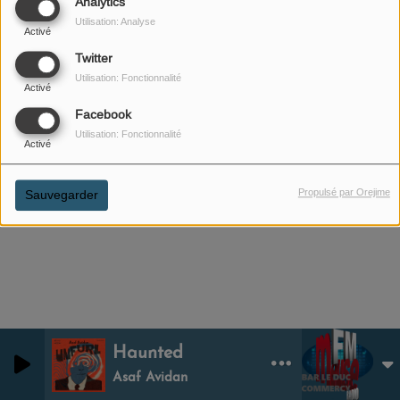
Analytics
Utilisation: Analyse
Activé
Twitter
Utilisation: Fonctionnalité
Activé
30 JANVIER 2026
Facebook
Utilisation: Fonctionnalité
ÉCOUTER LE PODCAST
Activé
Dans cet épisode, Isabelle Jamin s'interesse à la Colère
Propulsé par Orejime
Sauvegarder
(partie 2).
Haunted
0
0
Asaf Avidan