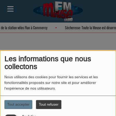
n de la station vélos Fluo à Commercy
Sécheresse: Toute la Meuse est désorm
La colère - Partie 2
Les informations que nous
collectons
Nous utilisons des cookies pour fournir les services et les
fonctionnalités proposés sur notre site et pour améliorer
l'expérience de nos utilisateurs.
Tout accepter
Tout refuser