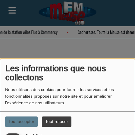
on de la station vélos Fluo à Commercy
Sécheresse: Toute la Meuse est déso
Je me piège moi-
Les informations que nous
collectons
même Capucine
Nous utilisons des cookies pour fournir les services et les
fonctionnalités proposés sur notre site et pour améliorer
l'expérience de nos utilisateurs.
Tout accepter
Tout refuser