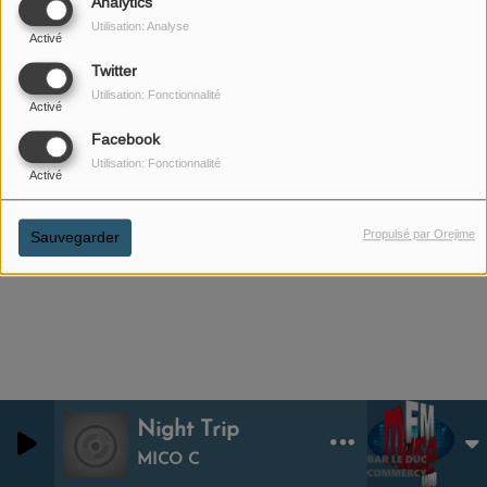
Analytics
Utilisation: Analyse
Activé
Twitter
Utilisation: Fonctionnalité
Activé
11 NOVEMBRE 2025
Facebook
Utilisation: Fonctionnalité
ÉCOUTER LE PODCAST
Activé
Chronique: Je me piège moi-même Capucine
Propulsé par Orejime
Sauvegarder
Night Trip
0
0
MICO C