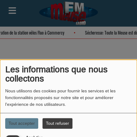
ration de la station vélos Fluo à Commercy
Sécheresse: Toute la Meuse est d
La peine de mort
Les informations que nous
collectons
(Camille)
Nous utilisons des cookies pour fournir les services et les
fonctionnalités proposés sur notre site et pour améliorer
l'expérience de nos utilisateurs.
Tout accepter
Tout refuser