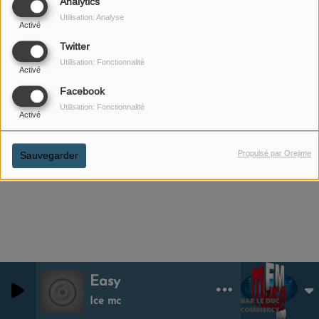
Analytics
Utilisation: Analyse
Activé
Twitter
Utilisation: Fonctionnalité
Activé
01 FÉVRIER 2022
Facebook
Utilisation: Fonctionnalité
ÉCOUTER LE PODCAST
Activé
La peine de mort (Camille)
Propulsé par Orejime
Sauvegarder
Easy
0
0
Ice mc