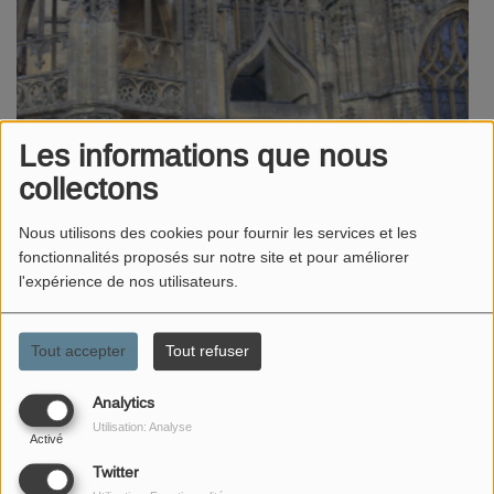
Les informations que nous
collectons
Nous utilisons des cookies pour fournir les services et les
fonctionnalités proposés sur notre site et pour améliorer
l'expérience de nos utilisateurs.
Tout accepter
Tout refuser
Nanou présente sur MEUSE FM NORD Montmédy des
Analytics
reportages hebdomadaires consacrés au patrimoine local
Utilisation: Analyse
du pays de Montmédy.
Activé
Twitter
Rendez-vous lundi et samedi à 11H !