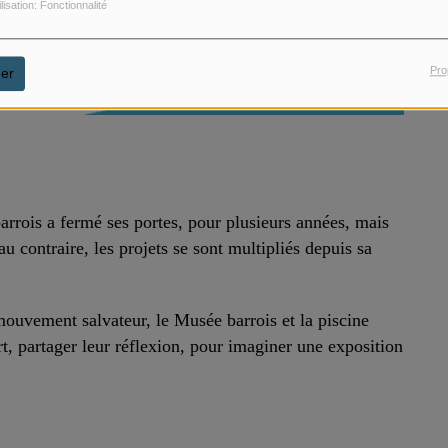
ilisation: Fonctionnalité
Pro
er
rois a fermé ses portes, pour plusieurs années, mais
au contraire, les projets se sont multipliés depuis sa
ouvement salvateur, le Musée barrois et la piscine
, partager leur réflexion, pour imaginer une exposition