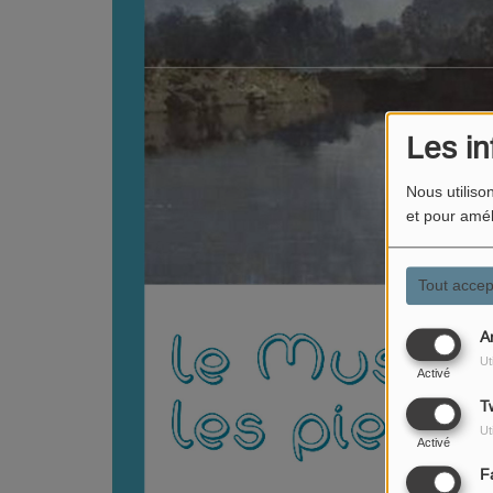
Les in
Nous utiliso
et pour amél
Tout accep
A
Ut
Activé
Tw
Ut
Activé
F