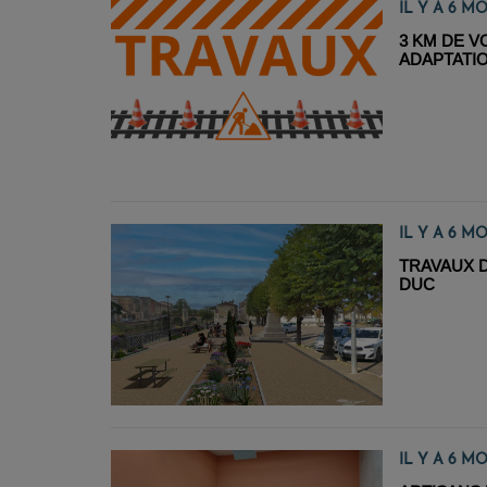
IL Y A 6 MO
3 KM DE V
ADAPTATIO
JARNY/V
IL Y A 6 MO
TRAVAUX 
DUC
IL Y A 6 MO