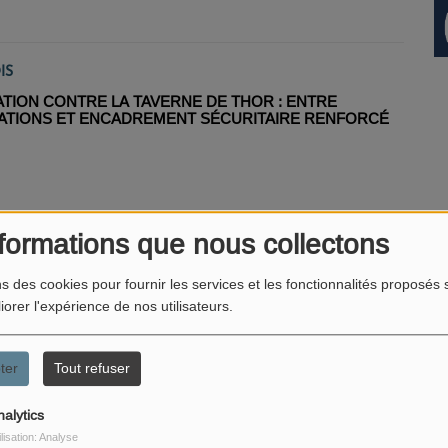
IS
TION CONTRE LA TAVERNE DE THOR : ENTRE
ATIONS ET ENCADREMENT SÉCURITAIRE RENFORCÉ
formations que nous collectons
IS
ns des cookies pour fournir les services et les fonctionnalités proposés s
iorer l'expérience de nos utilisateurs.
ELLE AIRE DE COVOITURAGE AMÉNAGÉE SUR LA RD
UDIOMONT
ter
Tout refuser
nalytics
ilisation: Analyse