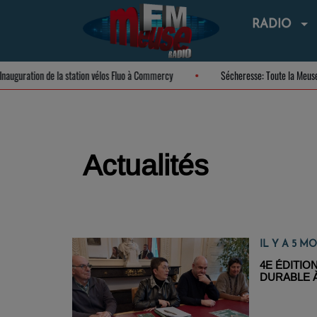
RADIO
Inauguration de la station vélos Fluo à Commercy
Sécheresse: Toute l
Actualités
IL Y A 5 MO
4E ÉDITIO
DURABLE À
2026