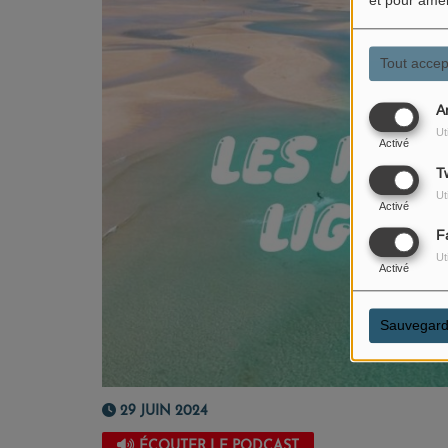
et pour amél
Tout accep
A
Ut
Activé
Tw
Ut
Activé
F
Ut
Activé
Sauvegard
29 JUIN 2024
ÉCOUTER LE PODCAST