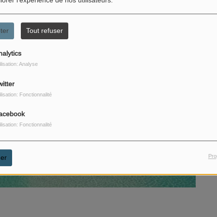
iorer l'expérience de nos utilisateurs.
ter
Tout refuser
nalytics
ilisation: Analyse
itter
ilisation: Fonctionnalité
acebook
ilisation: Fonctionnalité
Pro
er