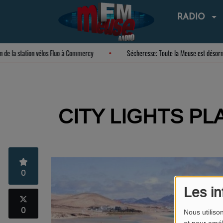
RADIO
ation de la station vélos Fluo à Commercy
Sécheresse: Toute la Meuse est dé
CITY LIGHTS PLA
0
Les in
0
Nous utiliso